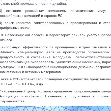
текстильной промышленности и дизайна;
3) оказание российским компаниям логистических услуг, 
новосибирских компаний в странах ЕС;
4) поиск клиентов, заинтересованных в проектировании и стро
прибрежных зонах.
От Новосибирской области в переговорах приняли участие боле
бизнеса.
Наибольшую эффективность от проведенных встреч отметили 
«Магнат», специализирующееся на производстве органически
продуктивности и сохранения молодняка сельскохозяйственн
разрабатывающее биопрепараты, уничтожающие насекомых, параз
культурах; ООО «Лаборатория инновационного дизайна», разраб
новых тканых и нетканых материалов.
Также в В2В-встречах свой потенциал сотрудничества представи
ООО «АГРО-ВЕСТА», и др.
Инновационный центр Кольцово продолжает сопровождение между
Ассоциации «Биофарм». Намечены к подписанию 2 протоко
сотрудничества.