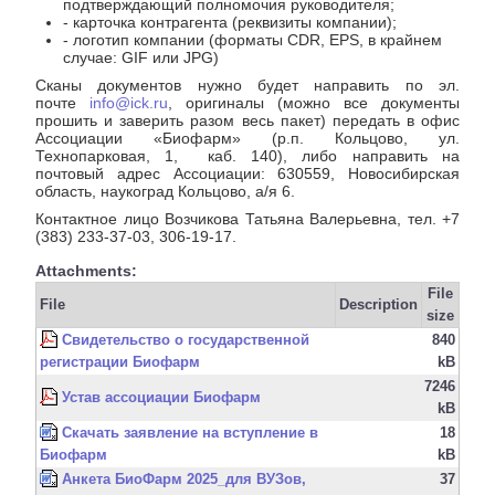
подтверждающий полномочия руководителя;
- карточка контрагента (реквизиты компании);
- логотип компании (форматы CDR, EPS, в крайнем
случае: GIF или JPG)
Сканы документов нужно будет направить по эл.
почте
info@ick.ru
, оригиналы (можно все документы
прошить и заверить разом весь пакет) передать в офис
Ассоциации «Биофарм» (р.п. Кольцово, ул.
Технопарковая, 1, каб. 140), либо направить на
почтовый адрес Ассоциации: 630559, Новосибирская
область, наукоград Кольцово, а/я 6.
Контактное лицо Возчикова Татьяна Валерьевна, тел. +7
(383) 233-37-03, 306-19-17.
Attachments:
File
File
Description
size
Свидетельство о государственной
840
регистрации Биофарм
kB
7246
Устав ассоциации Биофарм
kB
Скачать заявление на вступление в
18
Биофарм
kB
Анкета БиоФарм 2025_для ВУЗов,
37