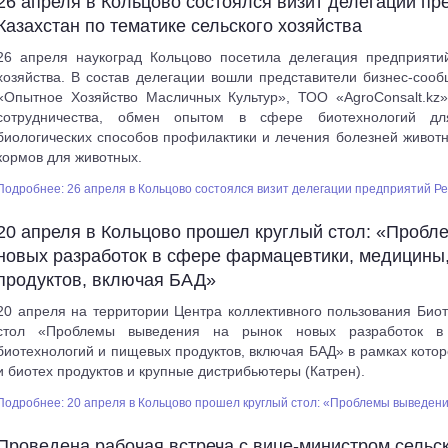
26 апреля в Кольцово состоялся визит делегации пр
Казахстан по тематике сельского хозяйства
26 апреля наукоград Кольцово посетила делегация предприятий
хозяйства. В состав делегации вошли представители бизнес-со
«Опытное Хозяйство Масличных Культур», ТОО «AgroConsalt.kz»
сотрудничества, обмен опытом в сфере биотехнологий д
биологических способов профилактики и лечения болезней животн
кормов для животных.
Подробнее: 26 апреля в Кольцово состоялся визит делегации предприятий Рес
20 апреля в Кольцово прошел круглый стол: «Пробл
новых разработок в сфере фармацевтики, медицины
продуктов, включая БАД»
20 апреля на территории Центра коллективного пользования Био
стол «Проблемы выведения на рынок новых разработок в
биотехнологий и пищевых продуктов, включая БАД» в рамках кото
и биотех продуктов и крупные дистрибьютеры (Катрен).
Подробнее: 20 апреля в Кольцово прошел круглый стол: «Проблемы выведения
Проведена рабочая встреча с вице-министром сельск