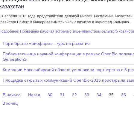
Казахстан
13 апреля 2016 года представители деловой миссии Республики Казахстан 
хозяйства Ермеком Көшербаевым прибыли с визитом в наукоград Кольцово.
Подробнее: Проведена рабочая встреча с вице-министром сельского хозяйств
Партнёрство «Биофарм» - курс на развитие
Победительница научной конференции в рамках OpenBio получил
GenerationS
Компании Новосибирской области установили партнерства с 5 ре
Площадка открытых коммуникаций OpenBio-2015 приоткрыла зав
В начало
Назад
30
31
32
33
34
35
36
В конец