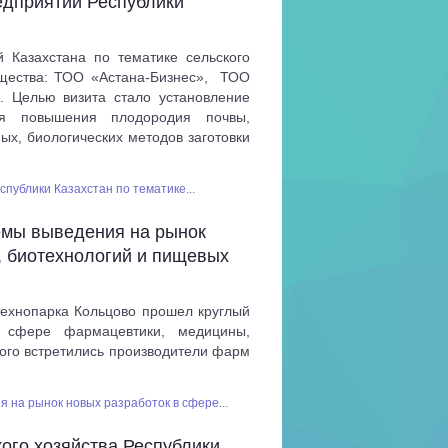
едприятий Республики
 Казахстана по тематике сельского
общества: ТОО «Астана-Бизнес», ТОО
. Целью визита стало установление
ля повышения плодородия почвы,
ых, биологических методов заготовки
публики Казахстан по тематике...
емы выведения на рынок
, биотехнологий и пищевых
технопарка Кольцово прошел круглый
 сфере фармацевтики, медицины,
рого встретились производители фарм
 на рынок новых разработок в сфере...
ого хозяйства Республики