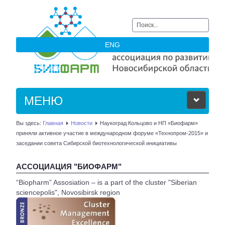
Искать...
ENG
МЕНЮ
Вы здесь:
Главная
Новости
Наукоград Кольцово и НП «Биофарм»
ОБ АССОЦИАЦИИ
приняли активное участие в международном форуме «Технопром-2015» и
заседании совета Сибирской биотехнологической инициативы
ЧЛЕНЫ АССОЦИАЦИИ
АССОЦИАЦИЯ "БИОФАРМ"
НОВОСТИ
“Biopharm” Assosiation – is a part of the cluster "Siberian
sciencepolis", Novosibirsk region
АКТУАЛЬНОЕ