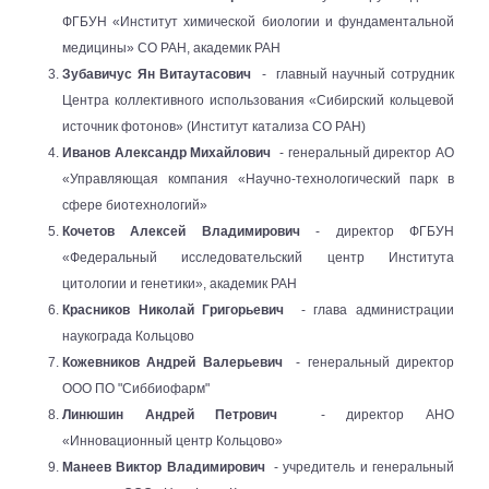
ФГБУН «Институт химической биологии и фундаментальной
медицины» СО РАН, академик РАН
Зубавичус Ян Витаутасович
-
главный научный сотрудник
Центра коллективного использования «Сибирский кольцевой
источник фотонов» (Институт катализа СО РАН)
Иванов Александр Михайлович
- генеральный директор АО
«Управляющая компания «Научно-технологический парк в
сфере биотехнологий»
Кочетов Алексей Владимирович
- директор ФГБУН
«Федеральный исследовательский центр Института
цитологии и генетики», академик РАН
Красников Николай Григорьевич
- глава администрации
наукограда Кольцово
Кожевников Андрей Валерьевич
- генеральный директор
ООО ПО "Сиббиофарм"
Линюшин Андрей Петрович
- директор АНО
«Инновационный центр Кольцово»
Манеев Виктор Владимирович
- учредитель и генеральный