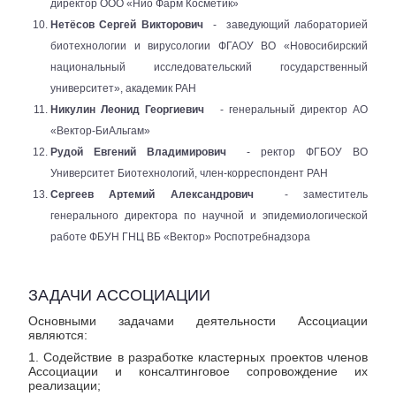
директор ООО «Нио Фарм Косметик»
Нетёсов Сергей Викторович
-
заведующий лабораторией
биотехнологии и вирусологии ФГАОУ ВО «Новосибирский
национальный исследовательский государственный
университет», академик РАН
Никулин Леонид Георгиевич
- генеральный директор АО
«Вектор-БиАльгам»
Рудой Евгений Владимирович
- ректор ФГБОУ ВО
Университет Биотехнологий, член-корреспондент РАН
Сергеев Артемий Александрович
- заместитель
генерального директора по научной и эпидемиологической
работе ФБУН ГНЦ ВБ «Вектор» Роспотребнадзора
ЗАДАЧИ АССОЦИАЦИИ
Основными задачами деятельности Ассоциации
являются:
1. Содействие в разработке кластерных проектов членов
Ассоциации и консалтинговое сопровождение их
реализации;