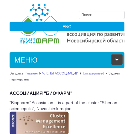
Искать...
ENG
МЕНЮ
Вы здесь:
Главная
ЧЛЕНЫ АССОЦИАЦИИ
Uncategorised
Задачи
ОБ АССОЦИАЦИИ
партнерства
ЧЛЕНЫ АССОЦИАЦИИ
АССОЦИАЦИЯ "БИОФАРМ"
“Biopharm” Assosiation – is a part of the cluster "Siberian
НОВОСТИ
sciencepolis", Novosibirsk region
АКТУАЛЬНОЕ